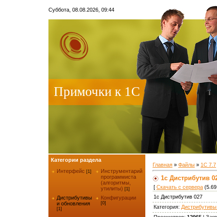
Суббота, 08.08.2026, 09:44
Примочки к 1С
Категории раздела
Главная
»
Файлы
»
1С 7.7
Интерфейс
Инструментарий
[1]
программиста
1с Дистрибутив 0
(алгоритмы,
[
Скачать с сервера
(5.69
утилиты)
[1]
1с Дистрибутив 027
Дистрибутивы
Конфигурации
и обновления
[0]
Категория
:
Дистрибутивы
[1]
Просмотров
:
12965
|
Загр