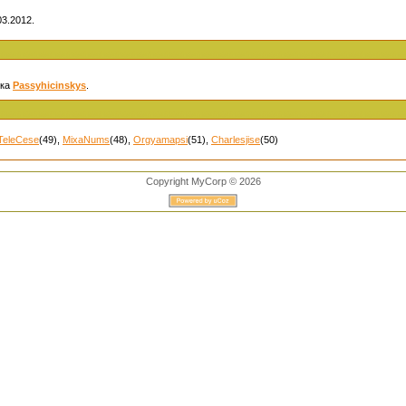
3.2012.
ика
Passyhicinskys
.
TeleCese
(49)
,
MixaNums
(48)
,
Orgyamapsi
(51)
,
Charlesjise
(50)
Copyright MyCorp © 2026