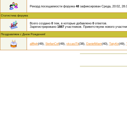
Рекорд посещаемости форума
48
зафиксирован Среда, 20:02, 28.0
Статистика форума
Всего создано
0
тем, в которые добавлено
0
ответов.
Зарегистрировано
1887
участников. Приветствуем нового участн
Поздравляем с Днем Рождения!
alfftgh
(49)
,
StefanCef
(49)
,
vkcasiTit
(38)
,
DanielWam
(40)
,
TatyKn
(49)
,