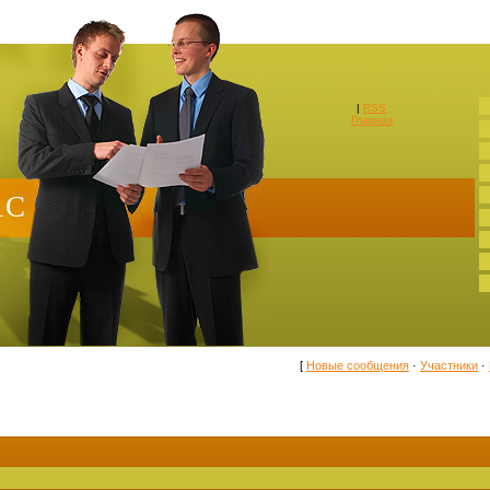
|
RSS
Главная
1С
[
Новые сообщения
·
Участники
·