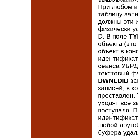
DWNLDID
ID сессии УР
При любом и
таблицу запи
должны эти 
физически у
D. В поле
TY
объекта (эт
объект в кон
идентификат
сеанса УБР
текстовый ф
DWNLDID
за
записей, в к
проставлен. 
уходят все 
поступало. 
идентификато
любой друго
буфера удал