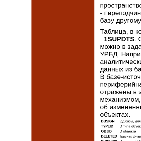
пространств
- переподчин
базу другом
Таблица, в 
_1SUPDTS
.
можно в зад
УРБД. Напри
аналитическ
данных из б
В базе-исто
периферийна
отражены в 
механизмом,
об измененн
объектах.
DBSIGN
Код базы, дл
TYPEID
ID типа объек
OBJID
ID объекта
DELETED
Признак физи