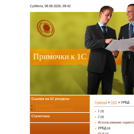
Суббота, 08.08.2026, 09:42
Примочки к 1С
Ссылки на 1С ресурсы
Главная
»
FAQ
»
УРБД
Специалист
Клуб професионалов 1С
1
[3]
Статистика
2
[9]
Использование скрипт
УРБД
[4]
OLE
[7]