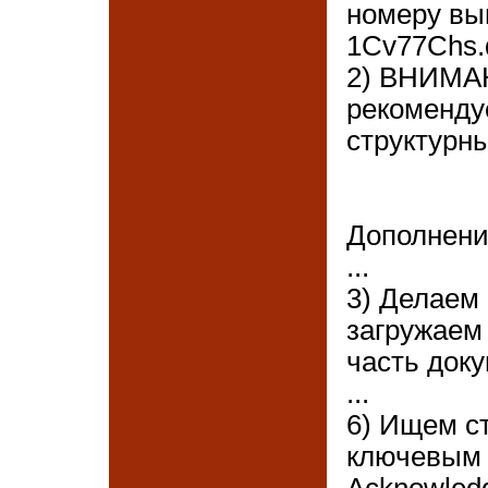
номеру вы
1Cv77Chs.d
2) ВНИМАН
рекоменду
структурн
Дополнени
...
3) Делаем 
загружаем 
часть доку
...
6) Ищем ст
ключевым
Acknowledg