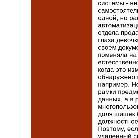
системы - н
самостоятел
одной, но р
автоматизаци
отдела прод
глаза девочк
своем докум
поменяла на 
естесственно
когда это из
обнаружено 
например. Не
рамки предм
данных, а в 
многопользов
доля шишек 
должностное 
Поэтому, ес
удаленный ск