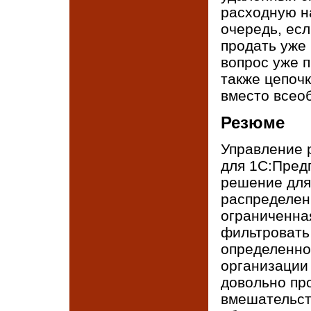
расходную н
очередь, есл
продать уже
вопрос уже 
также цепочк
вместо всео
Резюме
Управление 
для 1С:Предп
решение для
распределенн
ограниченна
фильтровать
определенно
организации
довольно пр
вмешательст