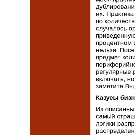
дублирований
их. Практика
по количест
случалось о
приведенную
процентном 
нельзя. Пос
предмет кол
периферийно
регулярные 
включать, но
заметите Вы,
Казусы бизн
Из описанны
самый страш
логики расп
распределен