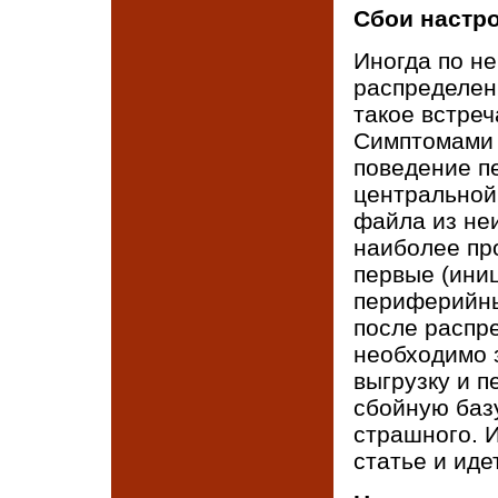
Сбои настр
Иногда по н
распределен
такое встреч
Симптомами 
поведение п
центральной
файла из неи
наиболее пр
первые (ини
периферийны
после распр
необходимо 
выгрузку и 
сбойную базу
страшного. 
статье и ид