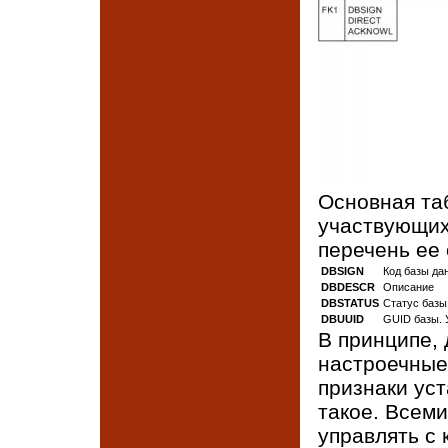
Основная та
участвующих
перечень ее
DBSIGN
Код базы да
DBDESCR
Описание
DBSTATUS
Статус базы
DBUUID
GUID базы. 
В принципе,
настроечные
признаки ус
такое. Всем
управлять с 