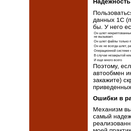
Надежность
Пользоватьс
данных 1С (
бы. У него е
Он шлет некриптованные
не вызывает.
Он шлет файлы только п
Он их не всегда шлет, ра
Операционной системе н
В случае незакрытой ке
И еще много всего
Поэтому, ес
автообмен и
закажите) ск
приведенных
Ошибки в р
Механизм вы
самый надеж
реализованны
моей практик