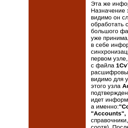
Эта же инфо
Назначение э
видимо он сл
обработать 
большого фа
уже принима
в себе инфо
синхронизаци
первом узле
с файла
1Cv
расшифровыв
видимо для 
этого узла
A
подтвержден
идет информ
а именно:
"C
"Accounts",
справочники,
соотв). Пос