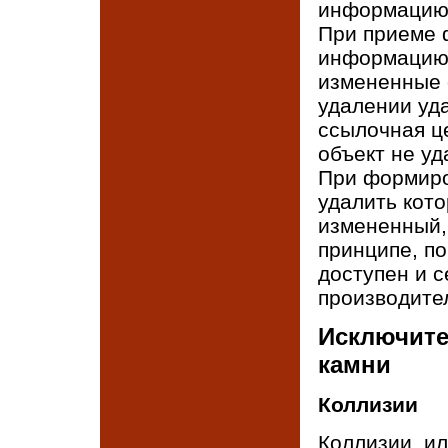
информацию 
При приеме 
информацию 
измененные 
удалении уд
ссылочная це
объект не уд
При формиро
удалить кото
измененный, 
принципе, по
доступен и се
производите
Исключите
камни
Коллизии
Коллизии, и