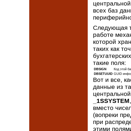
центральной
всех баз да
периферийной
Следующая т
работе меха
которой хра
таких как то
бухгатерских
такие поля:
DBSIGN
Код этой б
DBSETUUID
GUID инфо
Вот и все, к
данные из т
центральной
_1SSYSTEM
вместо чисел
(вопреки пр
при распред
этими полям