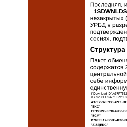
Последняя, и
_1SDWNLDS
незакрытых 
УРБД в разр
подтвержден
сесиях, под
Структура
Пакет обмена
содержатся 
центральной
себе информ
единственну
{"Download ID",A37F75
0B99208FC947,"ECM",D7
A37F7532-5939-42F1-B
"EKC"
CE395095-F690-42B0-B
"ECM"
D76EE5A2-B06E-4E03-8
"2184|EKC"