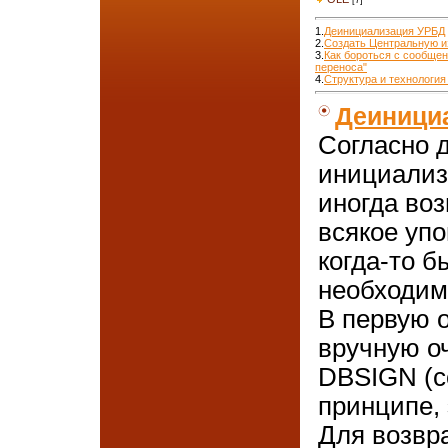
1.
Деинициализация УРБД
2.
Создать Центральную 
3.
Как бороться с сообще
переноса"
4.
Структура и технологи
Деиници
Согласно 
инициализ
иногда воз
всякое упо
когда-то б
необходим
В первую 
вручную о
DBSIGN (с
принципе, 
Для возвр