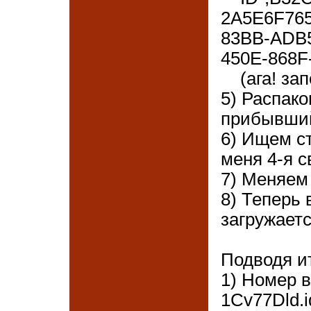
2A5E6F765
83BB-ADB5
450E-868F
(ага! зап
5) Распак
прибывший
6) Ищем ст
меня 4-я с
7) Меняем 
8) Теперь 
загружаетс
Подводя ит
1) Номер 
1Cv77Dld.i