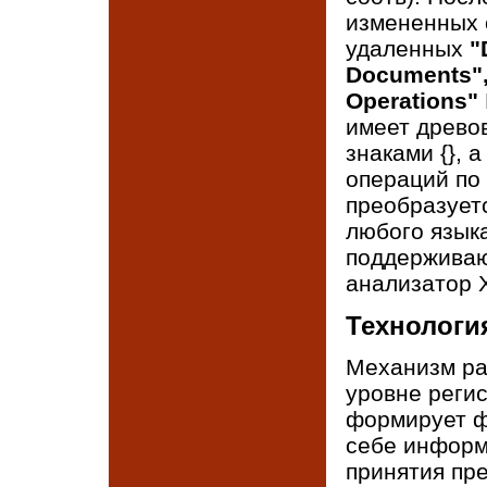
измененных 
удаленных
"
Documents",
Operations"
имеет древов
знаками {}, 
операций по 
преобразует
любого язык
поддерживаю
анализатор 
Технологи
Механизм ра
уровне реги
формирует ф
себе информ
принятия пр