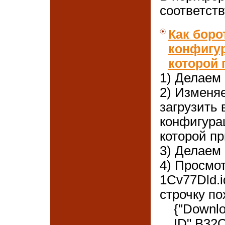
соответств
Как боро
конфигур
которой
1) Делаем 
2) Изменя
загрузить 
конфигура
которой п
3) Делаем 
4) Просмо
1Cv77Dld.i
строчку по
{"Downlo
ID",B32C