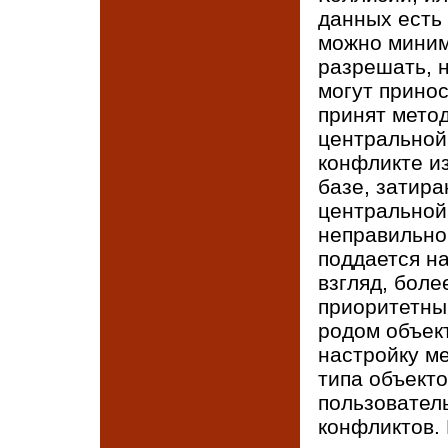
данных есть 
можно миним
разрешать, н
могут прино
принят мето
центральной
конфликте и
базе, затир
центральной
неправильно 
поддается н
взгляд, бол
приоритетны
родом объект
настройку м
типа объекто
пользовател
конфликтов. 