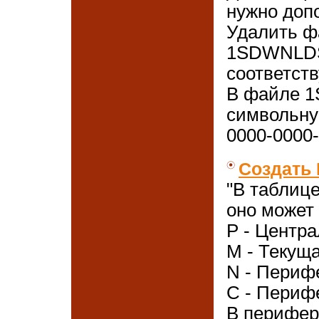
нужно доп
Удалить ф
1SDWNLDS
соответст
В файле 1
символьну
0000-0000-
Создать
"В таблиц
оно может
P - Центр
M - Текущ
N - Периф
C - Периф
В перифер